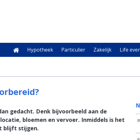
Hypotheek
Particulier
Zakelijk
Life eve
oorbereid?
N
 dan gedacht. Denk bijvoorbeeld aan de
 locatie, bloemen en vervoer. Inmiddels is het
0
blijft stijgen.
0