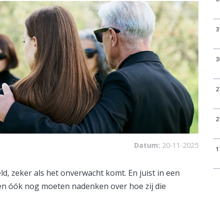
3
3
2
2
Datum:
20-11-2025
1
d, zeker als het onverwacht komt. En juist in een
den óók nog moeten nadenken over hoe zij die