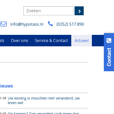
info@hypotass.nl
(0252) 517 890
nts
Over ons
Service & Contact
Actueel
ieuws
Uw woning is misschien niet veranderd, uw
5-08
leven wel
Op kamers? Dan verandert vaak meer dan
3-08