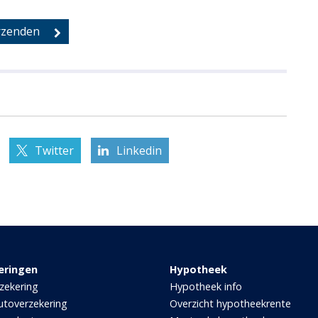
Twitter
Linkedin
eringen
Hypotheek
zekering
Hypotheek info
utoverzekering
Overzicht hypotheekrente