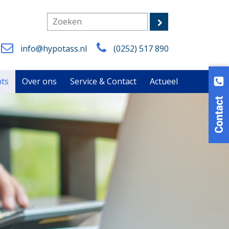
info@hypotass.nl
(0252) 517 890
nts
Over ons
Service & Contact
Actueel